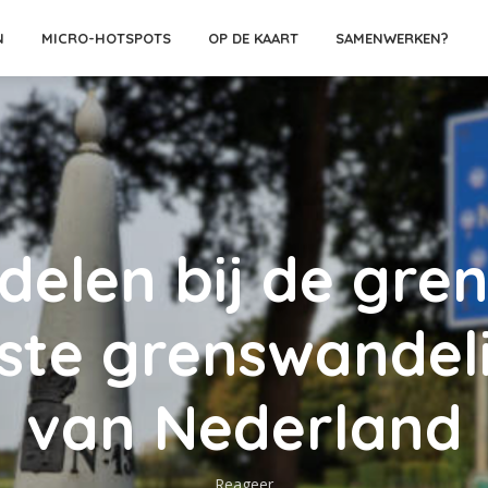
N
MICRO-HOTSPOTS
OP DE KAART
SAMENWERKEN?
elen bij de gren
ste grenswandel
van Nederland
Reageer