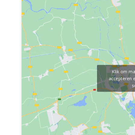
Klik om ma
accepteren e
s