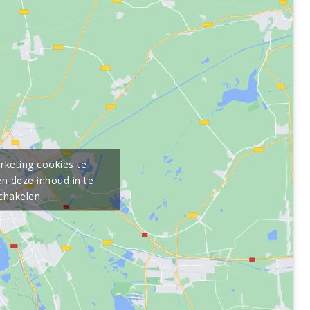
rketing cookies te
n deze inhoud in te
chakelen