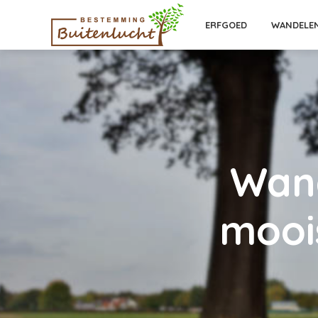
ERFGOED
WANDELE
Wand
mooi