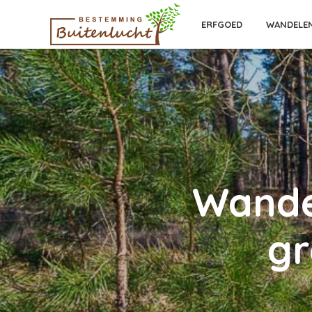
ERFGOED
WANDELE
Wandel
gr