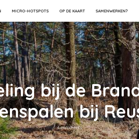
N
MICRO-HOTSPOTS
OP DE KAART
SAMENWERKEN?
ing bij de Bran
enspalen bij Reu
4 comments