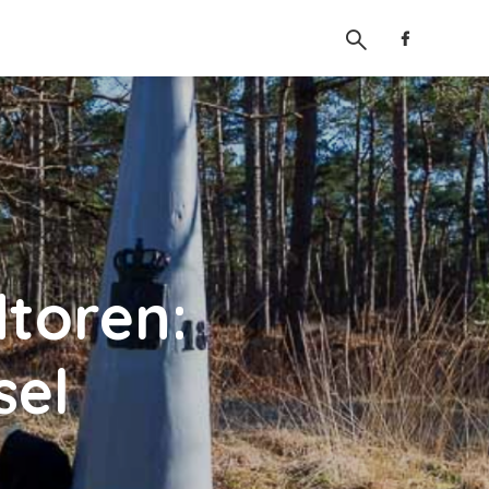
dtoren:
sel