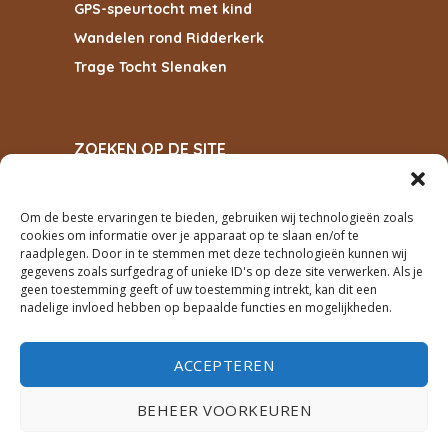
GPS-speurtocht met kind
Wandelen rond Ridderkerk
Trage Tocht Slenaken
ZOEKEN OP DE SITE
Om de beste ervaringen te bieden, gebruiken wij technologieën zoals
cookies om informatie over je apparaat op te slaan en/of te
ZOEKEN
raadplegen. Door in te stemmen met deze technologieën kunnen wij
gegevens zoals surfgedrag of unieke ID's op deze site verwerken. Als je
geen toestemming geeft of uw toestemming intrekt, kan dit een
PRIVACY
nadelige invloed hebben op bepaalde functies en mogelijkheden.
cookiebeleid
ACCEPTEREN
privacyverklaring
BEHEER VOORKEUREN