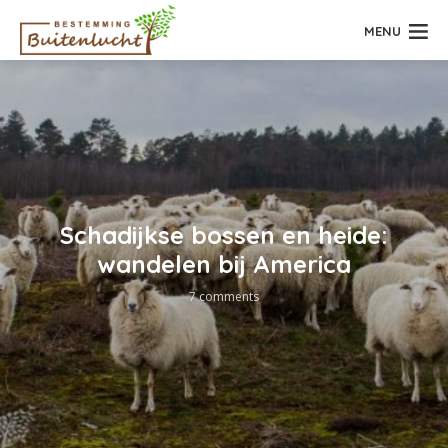
MENU
Schadijkse bossen en heide:
wandelen bij America
7 comments