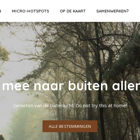
N
MICRO-HOTSPOTS
OP DE KAART
SAMENWERKEN?
mee naar buiten alle
Genieten van de buitenlucht: Do not try this at home!
ALLE BESTEMMINGEN