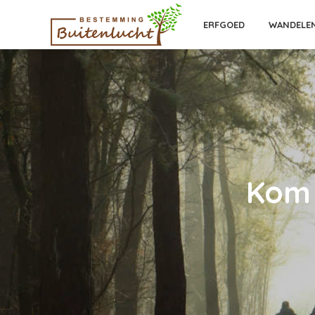
ERFGOED
WANDELE
Kom 