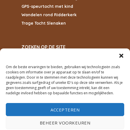
GPS-speurtocht met kind
Wandelen rond Ridderkerk
Trage Tocht Slenaken
ZOEKEN OP DE SITE
Om de beste ervaringen te bieden, gebruiken wij technologieën zoals
cookies om informatie over je apparaat op te slaan en/of te
ZOEKEN
raadplegen. Door in te stemmen met deze technologieën kunnen wij
gegevens zoals surfgedrag of unieke ID's op deze site verwerken. Als je
geen toestemming geeft of uw toestemming intrekt, kan dit een
PRIVACY
nadelige invloed hebben op bepaalde functies en mogelijkheden.
cookiebeleid
ACCEPTEREN
privacyverklaring
BEHEER VOORKEUREN