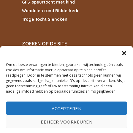
GPS-speurtocht met kind
Wandelen rond Ridderkerk
Trage Tocht Slenaken
ZOEKEN OP DE SITE
Om de beste ervaringen te bieden, gebruiken wij technologieën zoals
cookies om informatie over je apparaat op te slaan en/of te
ZOEKEN
raadplegen. Door in te stemmen met deze technologieën kunnen wij
gegevens zoals surfgedrag of unieke ID's op deze site verwerken. Als je
geen toestemming geeft of uw toestemming intrekt, kan dit een
PRIVACY
nadelige invloed hebben op bepaalde functies en mogelijkheden.
cookiebeleid
ACCEPTEREN
privacyverklaring
BEHEER VOORKEUREN