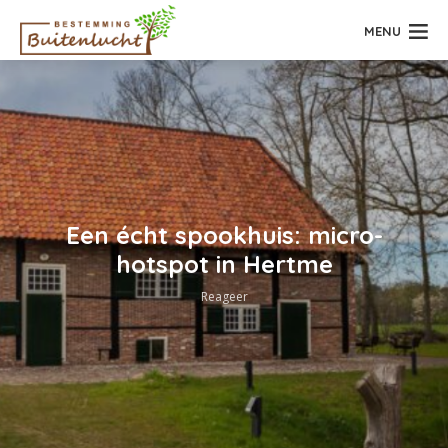
MENU
Een écht spookhuis: micro-
hotspot in Hertme
Reageer