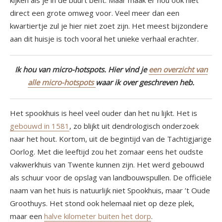
kijken als je in de buurt bent. Maar maak er nou ook niet
direct een grote omweg voor. Veel meer dan een
kwartiertje zul je hier niet zoet zijn. Het meest bijzondere
aan dit huisje is toch vooral het unieke verhaal erachter.
Ik hou van micro-hotspots. Hier vind je
een overzicht van
alle micro-hotspots
waar ik over geschreven heb.
Het spookhuis is heel veel ouder dan het nu lijkt. Het is
gebouwd in 1581
, zo blijkt uit dendrologisch onderzoek
naar het hout. Kortom, uit de begintijd van de Tachtigjarige
Oorlog. Met die leeftijd zou het zomaar eens het oudste
vakwerkhuis van Twente kunnen zijn. Het werd gebouwd
als schuur voor de opslag van landbouwspullen. De officiële
naam van het huis is natuurlijk niet Spookhuis, maar ’t Oude
Groothuys. Het stond ook helemaal niet op deze plek,
maar een
halve kilometer buiten het dorp
.