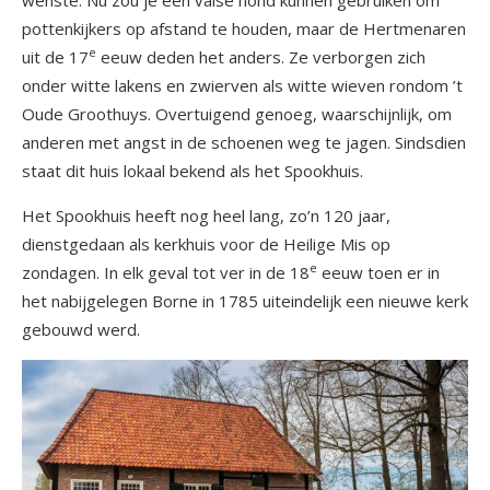
wenste. Nu zou je een valse hond kunnen gebruiken om
pottenkijkers op afstand te houden, maar de Hertmenaren
e
uit de 17
eeuw deden het anders. Ze verborgen zich
onder witte lakens en zwierven als witte wieven rondom ’t
Oude Groothuys. Overtuigend genoeg, waarschijnlijk, om
anderen met angst in de schoenen weg te jagen. Sindsdien
staat dit huis lokaal bekend als het Spookhuis.
Het Spookhuis heeft nog heel lang, zo’n 120 jaar,
dienstgedaan als kerkhuis voor de Heilige Mis op
e
zondagen. In elk geval tot ver in de 18
eeuw toen er in
het nabijgelegen Borne in 1785 uiteindelijk een nieuwe kerk
gebouwd werd.