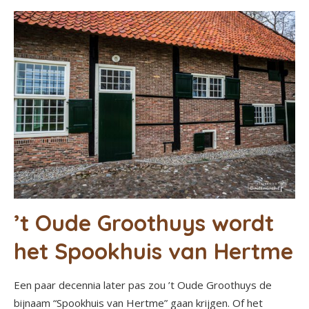
’t Oude Groothuys wordt
het Spookhuis van Hertme
Een paar decennia later pas zou ’t Oude Groothuys de
bijnaam “Spookhuis van Hertme” gaan krijgen. Of het