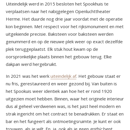
Uiteindelijk werd in 2015 besloten het Spookhuis te
verplaatsen naar het nabijgelegen Openluchttheater
Herme. Het duurde nog drie jaar voordat met de operatie
kon beginnen. Met respect voor het rijksmonument en met
uitgekiende precisie. Baksteen voor baksteen werden
genummerd en op de nieuwe plek weer op exact dezelfde
plek teruggeplaatst. Elk stuk hout kwam op de
oorspronkelijke plaats binnen het gebouw terug. Elke
dakpan werd hergebruikt.
In 2021 was het werk
uiteindelijk af
. Het gebouw staat er
nu fris, gerestaureerd en weer gezond bij. Van buiten is
het Spookuis weer identiek aan hoe het er rond 1920
uitgezien moet hebben. Binnen, waar het originele interieur
dus al geheel verdwenen was, is het juist heel modern en
strak ingericht om het contract te benadrukken. Er staat en
bar en het fungeert als ontmoetingsruimte. Je kunt er ook
trouwen, als je wilt. En, ja, ook als je geen
gothic
bent.