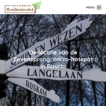
MENU
De locatie van de
Zevensprong: micro-hotspot
in Ruurlo
Reageer