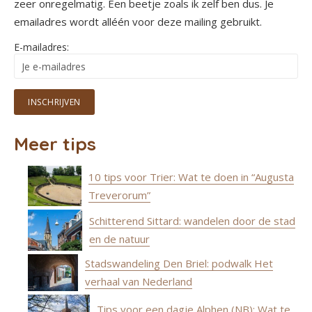
zeer onregelmatig. Een beetje zoals ik zelf ben dus. Je
emailadres wordt alléén voor deze mailing gebruikt.
E-mailadres:
Meer tips
10 tips voor Trier: Wat te doen in “Augusta
Treverorum”
Schitterend Sittard: wandelen door de stad
en de natuur
Stadswandeling Den Briel: podwalk Het
verhaal van Nederland
Tips voor een dagje Alphen (NB): Wat te