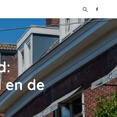
d:
 en de