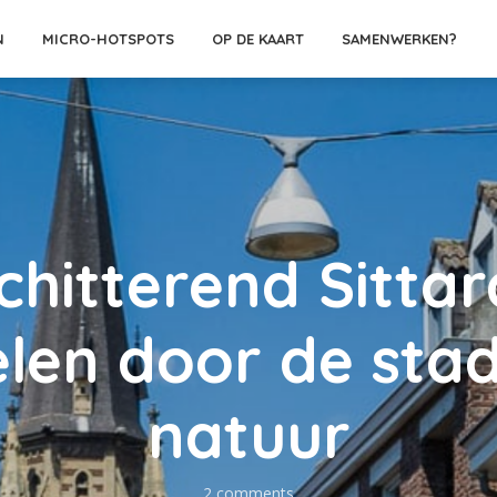
N
MICRO-HOTSPOTS
OP DE KAART
SAMENWERKEN?
chitterend Sittar
len door de stad
natuur
2 comments