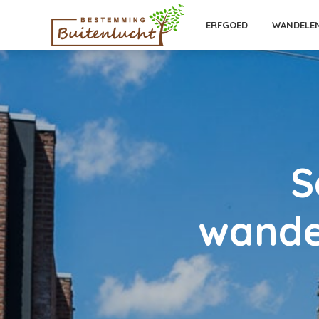
ERFGOED
WANDELE
S
wande