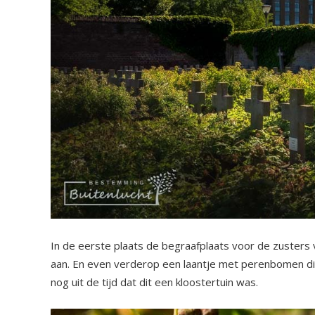
In de eerste plaats de begraafplaats voor de zusters 
aan. En even verderop een laantje met perenbomen die 
nog uit de tijd dat dit een kloostertuin was.