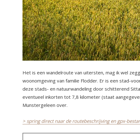
Het is een wandelroute van uitersten, mag ik wel zeg
woonomgeving van familie Flodder. Er is een stad-voo
deze stads- en natuurwandeling door schitterend Sittar
eventueel inkorten tot 7,8 kilometer (staat aangegeven 
Munstergeleen over.
> spring direct naar de routebeschrijving en gpx-besta