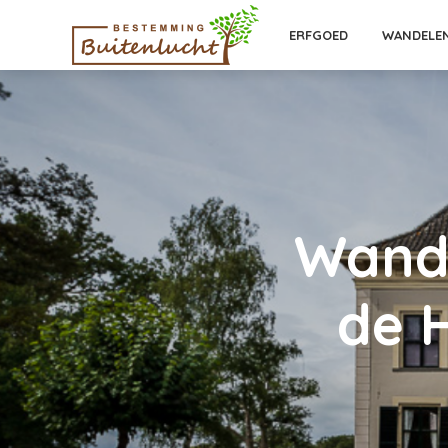
ERFGOED
WANDELE
Wande
de 