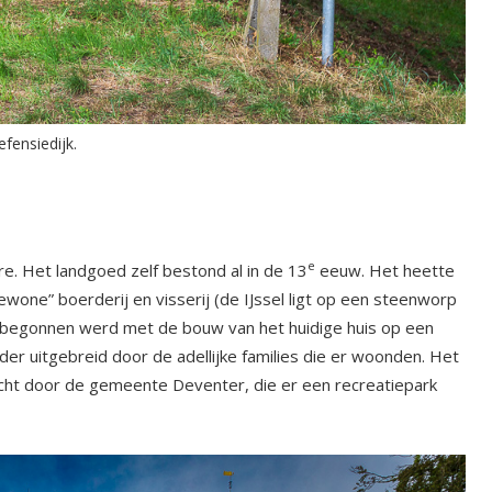
efensiedijk.
e
re. Het landgoed zelf bestond al in de 13
eeuw. Het heette
ewone” boerderij en visserij (de IJssel ligt op een steenworp
n begonnen werd met de bouw van het huidige huis op een
der uitgebreid door de adellijke families die er woonden. Het
ocht door de gemeente Deventer, die er een recreatiepark