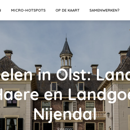
N
MICRO-HOTSPOTS
OP DE KAART
SAMENWERKEN?
len in Olst: La
Haere en Landgoe
Nijendal
Reageer