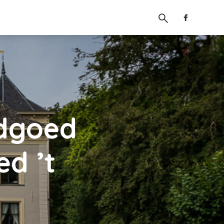
ndgoed
d ’t