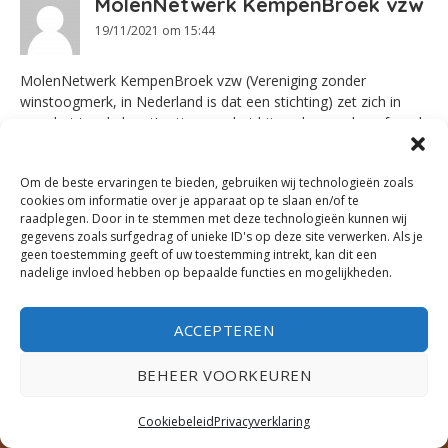
MolenNetwerk KempenBroek vzw
19/11/2021 om 15:44
MolenNetwerk KempenBroek vzw (Vereniging zonder
winstoogmerk, in Nederland is dat een stichting) zet zich in
voor het ‘op de kaart’ zetten van het bijzondere molenerfgoed
van GrensPark Kempen~Broek. De oudste molen in
Kempen~Broek dateert uit de 9e eeuw (Reppel), de jongste uit
Om de beste ervaringen te bieden, gebruiken wij technologieën zoals
de 20e eeuw (Annamolen). Op onze website
cookies om informatie over je apparaat op te slaan en/of te
http://www.kempenbroekmolens.nl
vindt de lezer alles over
raadplegen. Door in te stemmen met deze technologieën kunnen wij
onze activiteiten.
gegevens zoals surfgedrag of unieke ID's op deze site verwerken. Als je
geen toestemming geeft of uw toestemming intrekt, kan dit een
REACTIE
nadelige invloed hebben op bepaalde functies en mogelijkheden.
ACCEPTEREN
CONTACT
SAMENWERKEN?
BEHEER VOORKEUREN
GRENSPALEN
TRAGE TOCHTEN IN BRABANT
Cookiebeleid
Privacyverklaring
TRAGE TOCHTEN IN LIMBURG