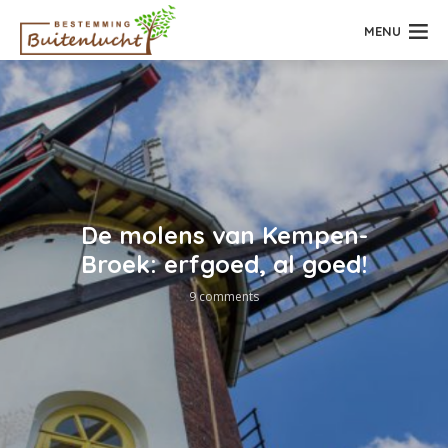
MENU
De molens van Kempen-
Broek: erfgoed, al goed!
9 comments