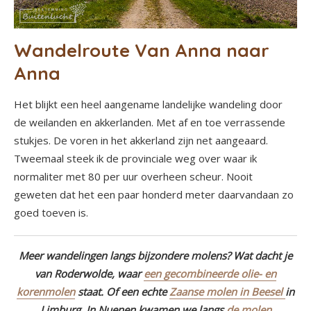
Wandelroute Van Anna naar
Anna
Het blijkt een heel aangename landelijke wandeling door
de weilanden en akkerlanden. Met af en toe verrassende
stukjes. De voren in het akkerland zijn net aangeaard.
Tweemaal steek ik de provinciale weg over waar ik
normaliter met 80 per uur overheen scheur. Nooit
geweten dat het een paar honderd meter daarvandaan zo
goed toeven is.
Meer wandelingen langs bijzondere molens? Wat dacht je
van Roderwolde, waar
een gecombineerde olie- en
korenmolen
staat. Of een echte
Zaanse molen in Beesel
in
Limburg. In Nuenen kwamen we langs
de molen