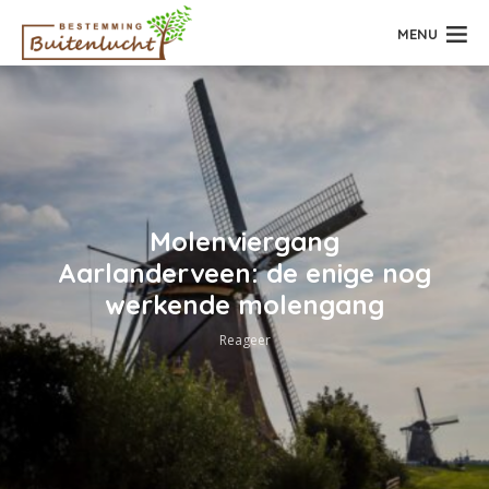
MENU
Molenviergang
Aarlanderveen: de enige nog
werkende molengang
Reageer