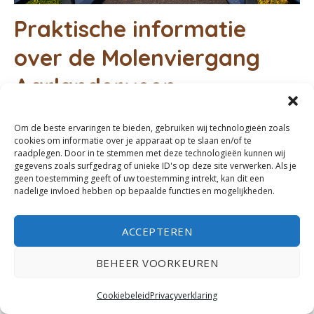
Praktische informatie
over de Molenviergang
Aarlanderveen
Startpunt voor de wandelroutes: Parkeerplaats
Om de beste ervaringen te bieden, gebruiken wij technologieën zoals
Kerkvaartsweg ter hoogte van de Achtermiddenweg.
cookies om informatie over je apparaat op te slaan en/of te
raadplegen. Door in te stemmen met deze technologieën kunnen wij
Gratis parkeren.
gegevens zoals surfgedrag of unieke ID's op deze site verwerken. Als je
Lengte van de wandelingen: 4 tot 8,5 kilometer.
geen toestemming geeft of uw toestemming intrekt, kan dit een
nadelige invloed hebben op bepaalde functies en mogelijkheden.
Bezichtigen van de Putmolen alleen op afspraak, zie
de
website
. Tijdens Nationalen Molendag en Open
ACCEPTEREN
Monumentendag is de molen in principe wel open voor
voorbijgangers. Andere molens kun je niet bezoeken.
BEHEER VOORKEUREN
Horeca: Het Oude Rechthuis in Aarlanderveen (alleen bij
de korte en lange route).
Cookiebeleid
Privacyverklaring