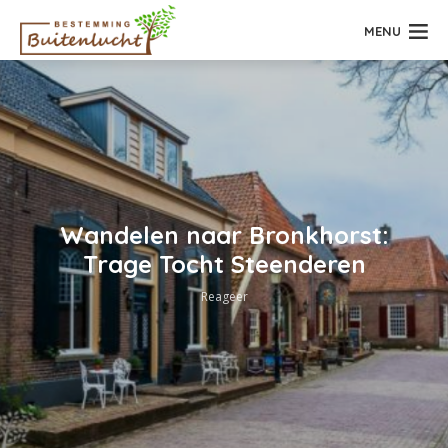
MENU
Wandelen naar Bronkhorst:
Trage Tocht Steenderen
Reageer