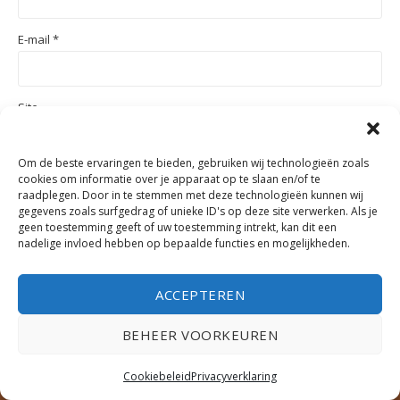
E-mail
*
Site
Om de beste ervaringen te bieden, gebruiken wij technologieën zoals
cookies om informatie over je apparaat op te slaan en/of te
raadplegen. Door in te stemmen met deze technologieën kunnen wij
gegevens zoals surfgedrag of unieke ID's op deze site verwerken. Als je
geen toestemming geeft of uw toestemming intrekt, kan dit een
nadelige invloed hebben op bepaalde functies en mogelijkheden.
CONTACT
ACCEPTEREN
SAMENWERKEN?
GRENSPALEN
BEHEER VOORKEUREN
TRAGE TOCHTEN IN BRABANT
TRAGE TOCHTEN IN LIMBURG
Cookiebeleid
Privacyverklaring