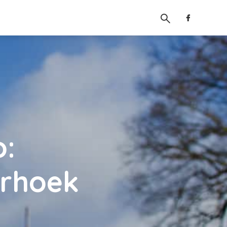
o:
erhoek