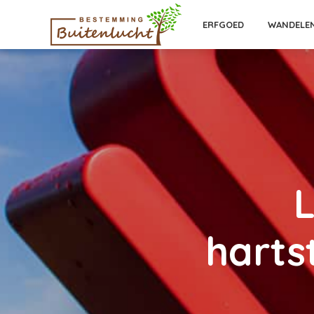
ERFGOED
WANDELE
L
harts