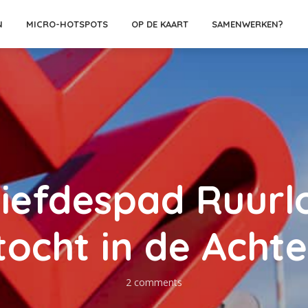
N
MICRO-HOTSPOTS
OP DE KAART
SAMENWERKEN?
iefdespad Ruurl
tocht in de Acht
2 comments