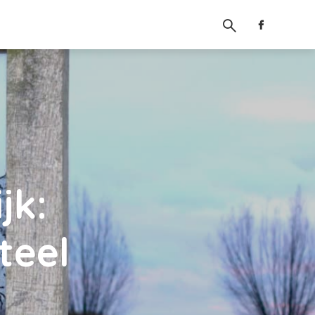
jk:
teel