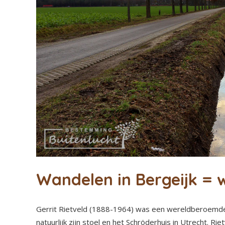
Wandelen in Bergeijk = 
Gerrit Rietveld (1888-1964) was een wereldberoemde 
natuurlijk zijn stoel en het Schröderhuis in Utrecht. 