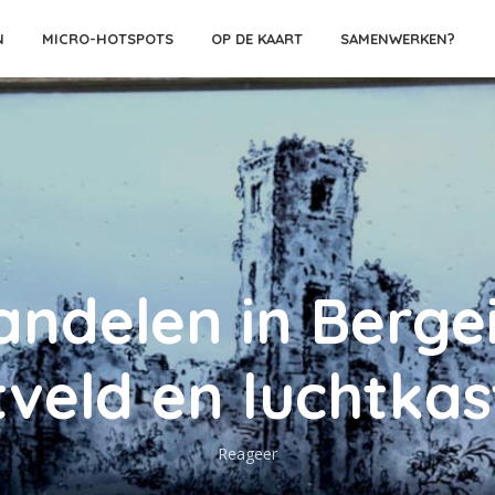
N
MICRO-HOTSPOTS
OP DE KAART
SAMENWERKEN?
ndelen in Bergei
tveld en luchtkas
Reageer