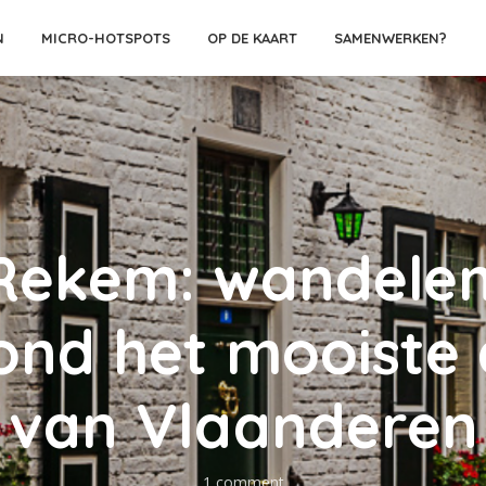
N
MICRO-HOTSPOTS
OP DE KAART
SAMENWERKEN?
Rekem: wandelen
ond het mooiste
van Vlaanderen
1 comment