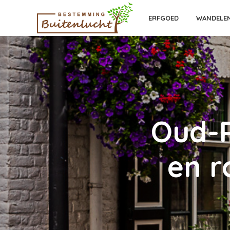
ERFGOED
WANDELE
Oud-
en r