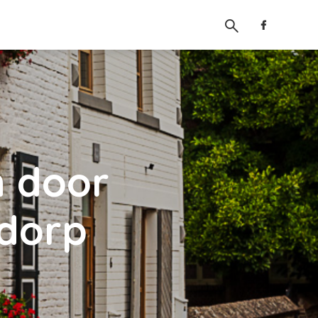
 door
 dorp