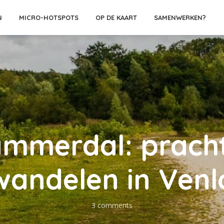
N
MICRO-HOTSPOTS
OP DE KAART
SAMENWERKEN?
mmerdal: prach
wandelen in Venl
3 comments