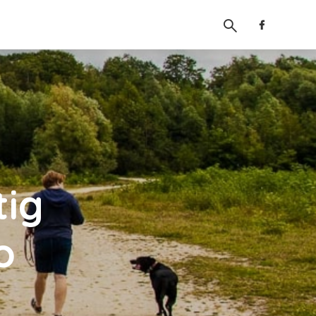
tig
o