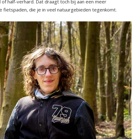
 of half-verhard. Dat draagt toch bij aan een meer
 fietspaden, die je in veel natuurgebieden tegenkomt.