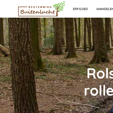
ERFGOED
WANDELE
Rol
roll