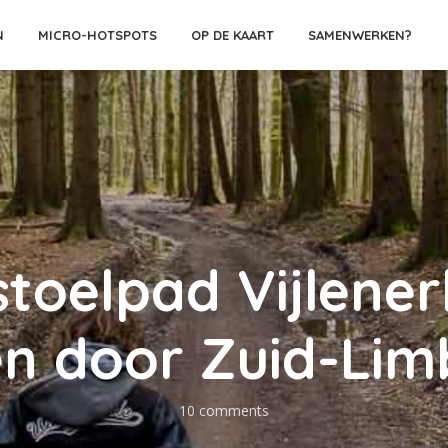
N
MICRO-HOTSPOTS
OP DE KAART
SAMENWERKEN?
stoelpad Vijlener
en door Zuid-Li
10 comments