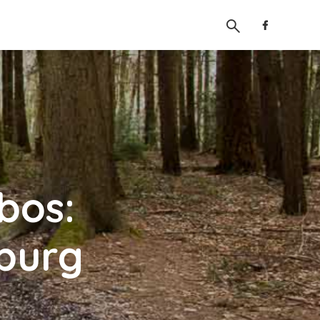
bos:
mburg