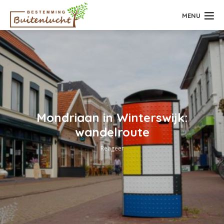
MENU
Mondriaan in Winterswijk:
wandelroute
Reageer