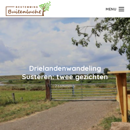
MENU
Drielandenwandeling
Susteren: twee gezichten
2 comments