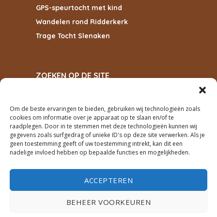
GPS-speurtocht met kind
Wandelen rond Ridderkerk
Trage Tocht Slenaken
ZOEKEN OP DE SITE
Om de beste ervaringen te bieden, gebruiken wij technologieën zoals
cookies om informatie over je apparaat op te slaan en/of te
ZOEKEN
raadplegen. Door in te stemmen met deze technologieën kunnen wij
gegevens zoals surfgedrag of unieke ID's op deze site verwerken. Als je
geen toestemming geeft of uw toestemming intrekt, kan dit een
PRIVACY
nadelige invloed hebben op bepaalde functies en mogelijkheden.
cookiebeleid
ACCEPTEREN
privacyverklaring
BEHEER VOORKEUREN