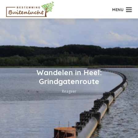
MENU
Wandelen in Heel:
Grindgatenroute
Reageer