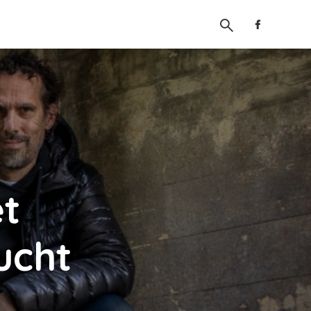
t
ucht