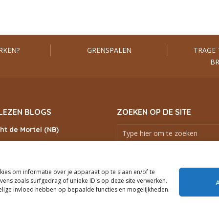
RKEN?
GRENSPALEN
TRAGE 
B
LEZEN BLOGS
ZOEKEN OP DE SITE
ht de Mortel (NB)
Schotel wandeling
ZOEKEN
rtocht met kind
ies om informatie over je apparaat op te slaan en/of te
 rond Ridderkerk
ens zoals surfgedrag of unieke ID's op deze site verwerken.
cht Slenaken
delige invloed hebben op bepaalde functies en mogelijkheden.