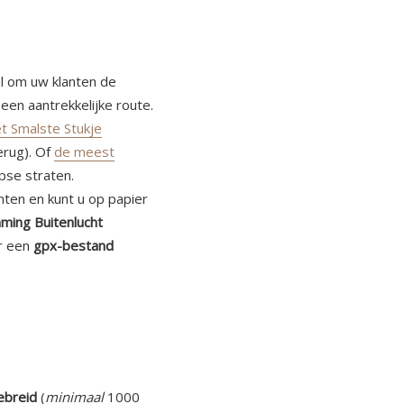
el om uw klanten de
een aantrekkelijke route.
t Smalste Stukje
erug). Of
de meest
pse straten.
inten en kunt u op papier
ming Buitenlucht
er een
gpx-bestand
ebreid
(
minimaal
1000