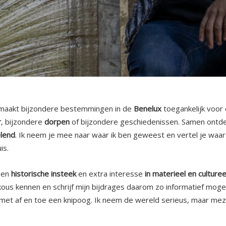
maakt bijzondere bestemmingen in de
Benelux
toegankelijk voor
r
, bijzondere
dorpen
of bijzondere geschiedenissen. Samen ont
lend
. Ik neem je mee naar waar ik ben geweest en vertel je waar i
is.
een
historische insteek
en extra interesse
in materieel en culture
ous kennen en schrijf mijn bijdrages daarom zo informatief mogel
 met af en toe een knipoog. Ik neem de wereld serieus, maar me