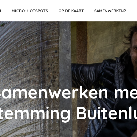
N
MICRO-HOTSPOTS
OP DE KAART
SAMENWERKEN?
Samenwerken me
temming Buitenl