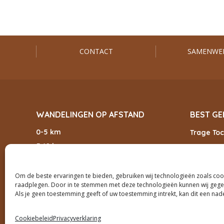
CONTACT
SAMENWE
WANDELINGEN OP AFSTAND
BEST GE
0-5 km
Trage Toc
5-10 km
Andreas 
10-15 km
GPS-speu
15-20 km
Om de beste ervaringen te bieden, gebruiken wij technologieën zoals cook
Wandelen
raadplegen. Door in te stemmen met deze technologieën kunnen wij gegev
20-25 km
Trage To
Als je geen toestemming geeft of uw toestemming intrekt, kan dit een na
Cookiebeleid
Privacyverklaring