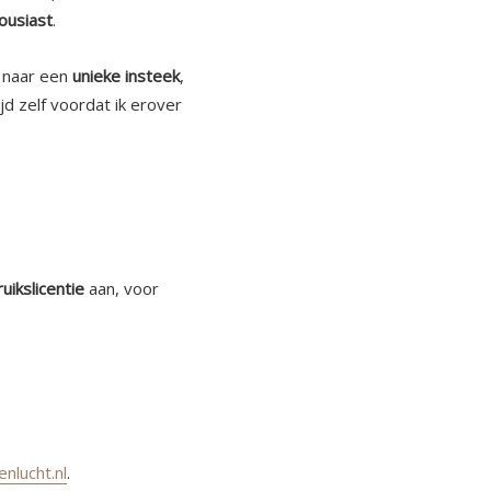
ousiast
.
 naar een
unieke insteek
,
d zelf voordat ik erover
uikslicentie
aan, voor
lucht.nl
.