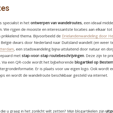
tes
 specialist in het
ontwerpen van wandelroutes
, een ideaal midd
. We rijgen de mooiste en interessantste locaties aan elkaar tot 
n prikkelend thema. Bijvoorbeeld de
Drielandenwandeling door He
an België dwars door Nederland naar Duitsland wandelt (en weer t
otterdam
, een stadswandeling bijna uitsluitend door natuur en dor
 gepaard met
stap-voor-stap routebeschrijvingen
. Deze zijn te pr
n. Via een QR-code wordt het bijbehorende
blogartikel op Bestem
ergrondinformatie. Er is plaats voor uw eigen logo. Ook wordt 
ps en wordt de wandelroute beschikbaar gesteld via internet.
e u graag in het zonlicht wilt zetten? Mijn blogartikelen zijn
uitg