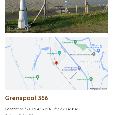
Grenspaal 366
Locatie: 51°21’15.4562″ N 3°22’29.4184″ E