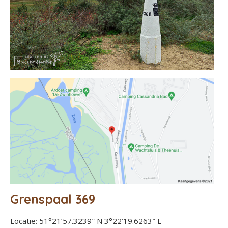
Grenspaal 369
Locatie: 51°21’57.3239″ N 3°22’19.6263″ E